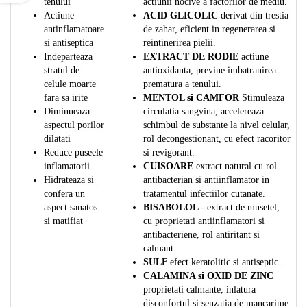
tenului
actiunii nocive a factorilor de mediu.
Actiune
ACID GLICOLIC
derivat din trestia
antinflamatoare
de zahar, eficient in regenerarea si
si antiseptica
reintinerirea pielii.
Indeparteaza
EXTRACT DE RODIE
actiune
stratul de
antioxidanta, previne imbatranirea
celule moarte
prematura a tenului.
fara sa irite
MENTOL si CAMFOR
Stimuleaza
Diminueaza
circulatia sangvina, accelereaza
aspectul porilor
schimbul de substante la nivel celular,
dilatati
rol decongestionant, cu efect racoritor
Reduce puseele
si revigorant.
inflamatorii
CUISOARE
extract natural cu rol
Hidrateaza si
antibacterian si antiinflamator in
confera un
tratamentul infectiilor cutanate.
aspect sanatos
BISABOLOL
- extract de musetel,
si matifiat
cu proprietati antiinflamatori si
antibacteriene, rol antiritant si
calmant.
SULF
efect keratolitic si antiseptic.
CALAMINA si OXID DE ZINC
proprietati calmante, inlatura
disconfortul si senzatia de mancarime