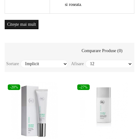
si roseata.
Citește mai mult
Comparare Produse (0)
Sortare
Afisare
-20%
-27%