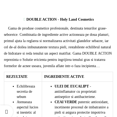
DOUBLE ACTION - Holy Land Cosmetics
Gama de produse cosmetice profesionale, destinata tenurilor grase-
seboreice. Combinatia de ingrediente active actioneaza pe doua planuri,
primul ajuta la reglarea si normalizarea activitati glandelor sebacee, iar
cel de-al doilea imbunatateste textura pieli, restabileste echilibrul natural
de hidratare si reda tenului un aspect matifiat. Gama DOUBLE ACTION
reprezinta o Solutie ericienta pentru ingrijirea tenului gras si tratarea
formelor de acnee usoara, juvenila aflate intr-o faza incipienta.
...
REZULTATE
INGREDIENTE ACTIVE
Echilibreaza
ULEI DE EUCALIPT
-
secretia de
antiinflamator cu proprietati
sebum
antiseptice si antibacteriene.
Atenueaza
CEAI VERDE
puternic antioxidant,
aspectul lucios
incetineste procesul de imbatranire a
si inestetic al
pieli si asigura protectie impotriva