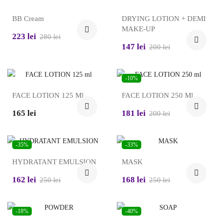
BB Cream
DRYING LOTION + DEMI
MAKE-UP
223 lei
280 lei
147 lei
200 lei
-10%
FACE LOTION 125 Ml
FACE LOTION 250 Ml
165 lei
181 lei
200 lei
-35%
-33%
HYDRATANT EMULSION
MASK
162 lei
168 lei
250 lei
250 lei
-18%
-40%